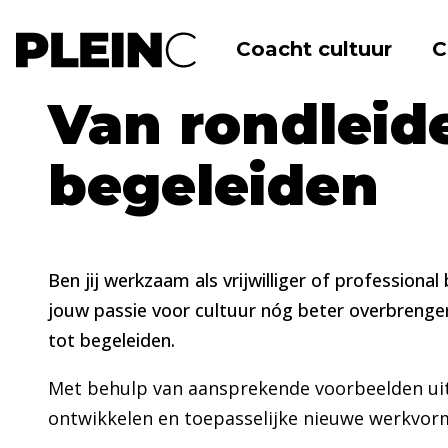
Coacht cultuur
C
Home
Agenda
Van rondleiden tot beg
Van rondleid
begeleiden
Ben jij werkzaam als vrijwilliger of professional b
jouw passie voor cultuur nóg beter overbrengen
tot begeleiden.
Met behulp van aansprekende voorbeelden uit d
ontwikkelen en toepasselijke nieuwe werkvor