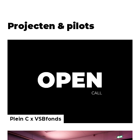
Projecten & pilots
Plein C x VSBfonds