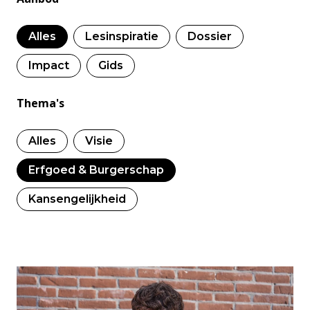
Alles
Lesinspiratie
Dossier
Impact
Gids
Thema's
Alles
Visie
Erfgoed & Burgerschap
Kansengelijkheid