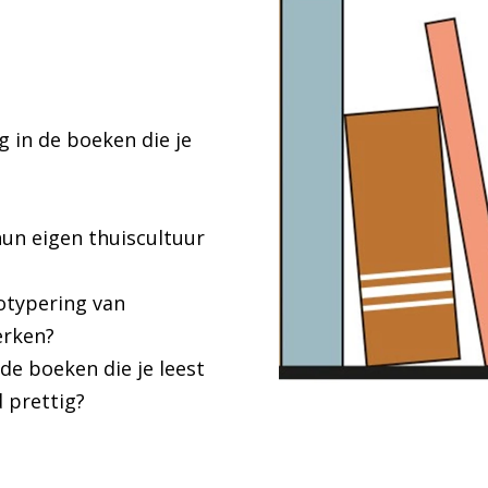
ug in de boeken die je
hun eigen thuiscultuur
eotypering van
merken?
de boeken die je leest
d prettig?