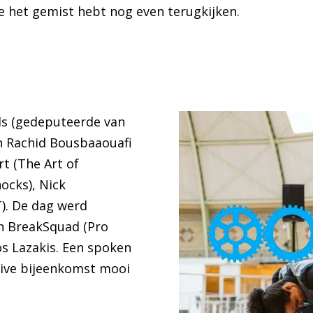
je het gemist hebt nog even terugkijken.
els (gedeputeerde van
en Rachid Bousbaaouafi
t (The Art of
ocks), Nick
). De dag werd
an BreakSquad (Pro
s Lazakis. Een spoken
live bijeenkomst mooi