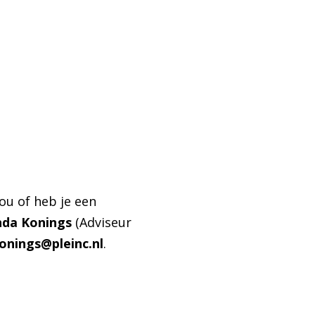
jou of heb je een
nda Konings
(Adviseur
onings@pleinc.nl
.