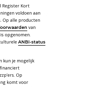
l Register Kort
iningen voldoen aan
. Op alle producten
van
oorwaarden
 is opgenomen.
culturele
ANBI-status
n kun je mogelijk
financiert
zzp’ers. Op
king komt voor