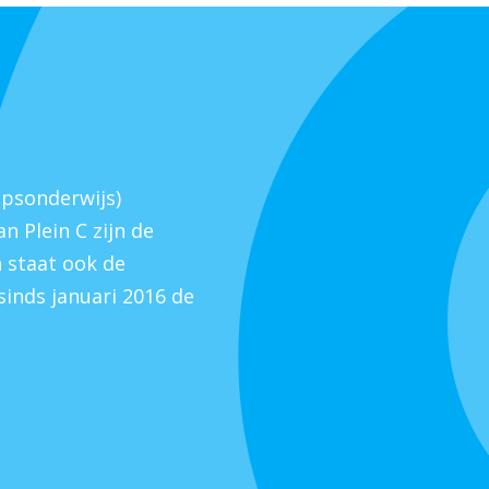
epsonderwijs)
n Plein C zijn de
 staat ook de
sinds januari 2016 de