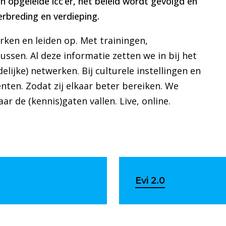
en opgeleide icc’er, het beleid wordt gevolgd en
 verbreding en verdieping.
ken en leiden op. Met trainingen,
sen. Al deze informatie zetten we in bij het
elijke) netwerken. Bij culturele instellingen en
nten. Zodat zij elkaar beter bereiken. We
r de (kennis)gaten vallen. Live, online.
Evi 2.0