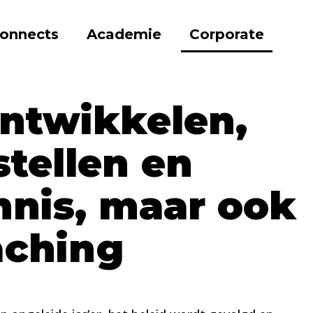
onnects
Academie
Corporate
ontwikkelen,
tellen en
nnis, maar ook
aching