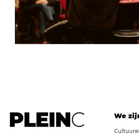
We zij
Cultuure