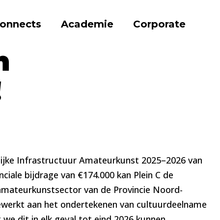
onnects
Academie
Corporate
erd!
n
!
delijke Infrastructuur Amateurkunst 2025–2026 van
nciale bijdrage van €174.000 kan Plein C de
 amateurkunstsector van de Provincie Noord-
ewerkt aan het ondertekenen van cultuurdeelname
 we dit in elk geval tot eind 2026 kunnen