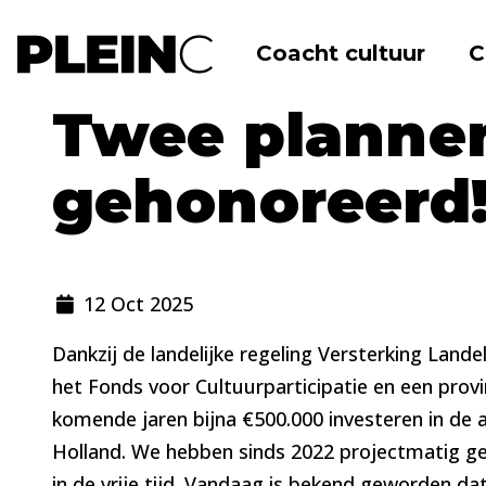
Coacht cultuur
C
Home
Nieuws
Twee plannen gehonore
Twee planne
gehonoreerd
12 Oct 2025
Dankzij de landelijke regeling Versterking Lan
het Fonds voor Cultuurparticipatie en een provi
komende jaren bijna €500.000 investeren in de
Holland. We hebben sinds 2022 projectmatig g
in de vrije tijd. Vandaag is bekend geworden dat