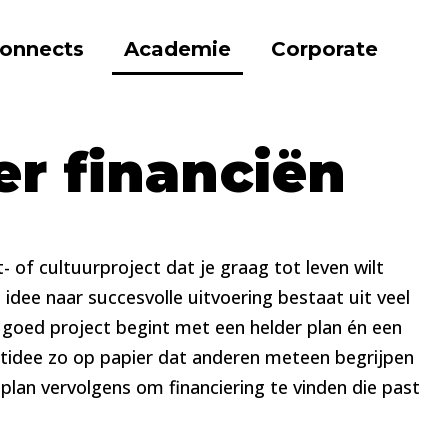
onnects
Academie
Corporate
Geld voor cultuur in de vrije tijd
er financiën
t- of cultuurproject dat je graag tot leven wilt
idee naar succesvolle uitvoering bestaat uit veel
en goed project begint met een helder plan én een
ctidee zo op papier dat anderen meteen begrijpen
plan vervolgens om financiering te vinden die past