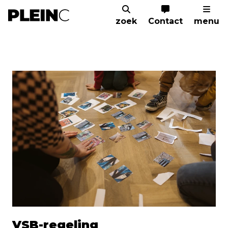
zoek
Contact
menu
Home
Academie
Publicaties
Geld
VSB-regeling