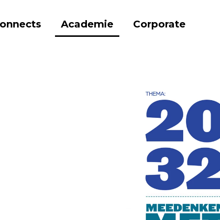
onnects
Academie
Corporate
e Prikkels
2032