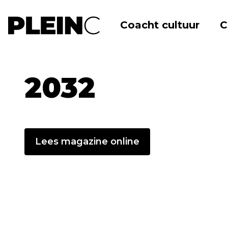
Coacht cultuur
C
Home
Academie
Publicaties
Magazin
2032
Lees magazine online