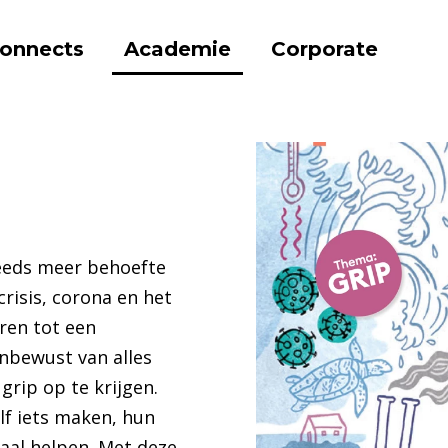
onnects
Academie
Corporate
e Prikkels
Grip
teeds meer behoefte
crisis, corona en het
ren tot een
onbewust van alles
rip op te krijgen.
lf iets maken, hun
aal helpen. Met deze