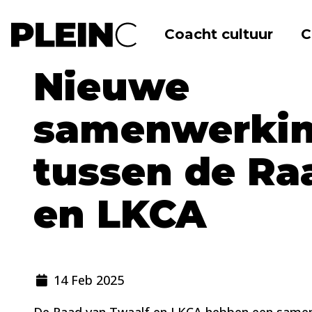
Coacht cultuur
C
Home
Nieuws
Raad van Twaalf
Nieuwe
samenwerkin
tussen de Ra
en LKCA
14 Feb 2025